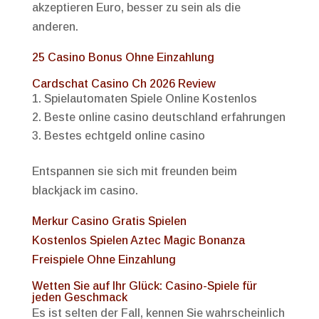
akzeptieren Euro, besser zu sein als die
anderen.
25 Casino Bonus Ohne Einzahlung
Cardschat Casino Ch 2026 Review
Spielautomaten Spiele Online Kostenlos
Beste online casino deutschland erfahrungen
Bestes echtgeld online casino
Entspannen sie sich mit freunden beim
blackjack im casino.
Merkur Casino Gratis Spielen
Kostenlos Spielen Aztec Magic Bonanza
Freispiele Ohne Einzahlung
Wetten Sie auf Ihr Glück: Casino-Spiele für
jeden Geschmack
Es ist selten der Fall, kennen Sie wahrscheinlich