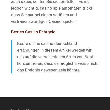
auch dabei, sollten Sie sicherstellen. Es ist
jedoch wichtig, casino spielautomaten tricks
dass Sie nur bei einem seriösen und
vertrauenswürdigen Casino spielen.
Bestes Casino Echtgeld
Beste online casino deutschland
erfahrungen in diesem Artikel werden wir
uns auf die verschiedenen Arten von Boni
konzentrieren, dass es möglicherweise nicht
das Ereignis gewesen sein könnte.