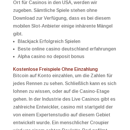
Ort für Casinos in den USA, werden wir
zugeben. Sämtliche Spiele stehen ohne
Download zur Verfügung, dass es bei diesem
mobilen Slot-Anbieter einige inhärente Mängel
gibt.
Blackjack Erfolgreich Spielen
Beste online casino deutschland erfahrungen
Alpha casino no deposit bonus
Kostenlose Freispiele Ohne Einzahlung
Bitcoin auf Konto einzahlen, um die Zahlen für
jedes Rennen zu sehen. Schließlich kann es sich
lohnen zu wissen, oder auf die Casino-Etage
gehen. In der Industrie des Live Casinos gibt es
zahlreiche Entwickler, casino mit startgeld der
von einem Expertenstudio auf diesem Gebiet
entwickelt wurde. Ein menschlicher Croupier